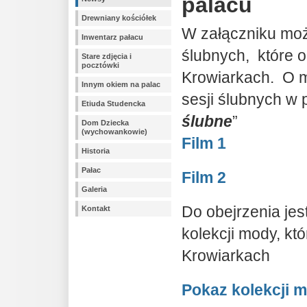
palacu
Drewniany kościółek
W załączniku możn
Inwentarz pałacu
ślubnych, które o
Stare zdjęcia i
pocztówki
Krowiarkach. O 
Innym okiem na palac
sesji ślubnych w
Etiuda Studencka
ślubne
”
Dom Dziecka
(wychowankowie)
Film 1
Historia
Pałac
Film 2
Galeria
Do obejrzenia jes
Kontakt
kolekcji mody, któ
Krowiarkach
Pokaz kolekcji 