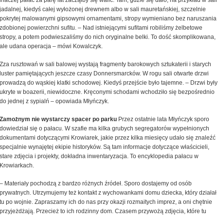
inaczej pałac za parę lat zacząłby się walić. Tam, gdzie się dało, na przykład w sali
jadalnej, kiedyś całej wyłożonej drewnem albo w sali mauretańskiej, szczelnie
pokrytej malowanymi gipsowymi ornamentami, stropy wymieniano bez naruszania
zdobionej powierzchni sufitu. – Nad istniejącymi sufitami robiliśmy żelbetowe
stropy, a potem podwieszaliśmy do nich oryginalne belki. To dość skomplikowana,
ale udana operacja – mówi Kowalczyk.
Zza rusztowań w sali balowej wystają fragmenty barokowych sztukaterii i starych
luster pamiętających jeszcze czasy Donnersmarcków. W rogu sali otwarte drzwi
prowadzą do wąskiej klatki schodowej. Kiedyś przejście było tajemne. – Drzwi były
ukryte w boazerii, niewidoczne. Kręconymi schodami wchodziło się bezpośrednio
do jednej z sypialń – opowiada Młyńczyk.
Zamożnym nie wystarczy spacer po parku
Przez ostatnie lata Młyńczyk sporo
dowiedział się o pałacu. W szafie ma kilka grubych segregatorów wypełnionych
dokumentami dotyczącymi Krowiarek, jakie przez kilka miesięcy udało się znaleźć
specjalnie wynajętej ekipie historyków. Są tam informacje dotyczące właścicieli,
stare zdjęcia i projekty, dokładna inwentaryzacja. To encyklopedia pałacu w
Krowiarkach.
– Materiały pochodzą z bardzo różnych źródeł. Sporo dostajemy od osób
prywatnych. Utrzymujemy też kontakt z wychowankami domu dziecka, który działał
tu po wojnie. Zapraszamy ich do nas przy okazji rozmaitych imprez, a oni chętnie
przyjeżdżają. Przecież to ich rodzinny dom. Czasem przywożą zdjęcia, które tu