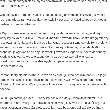
robili. Na pierwszym planie są wychowankowie, a w tle to, co nas interesuje, czyli
pałac – mówi Młyńczyk
Właśnie dzięki jednemu z takich zdjęć udało się dowiedzieć jak wyglądał wielki
ruchomy witraż zamykający dawniej świetlik secesyjnej klatki schodowej. Kiedyś
będzie go można odtworzyć.
– Wychowankowie opowiedzieli nam na przykład o łaźni rzymskiej, w której
wszyscy po kolei byli myci – mówi Młyńczyk i prowadzi znów wąską drogą między
rusztowaniami. Na końcu jednego z korytarzy jest sala z wnęką wyłożoną pięknymi
kaflami z motywem lecącego ptaka. Niektóre są połamane, bo w latach 90. ktoś
próbował je wyrwać ze ściany. Do wnęki prowadzą eleganckie, szerokie schody.
Kiedy wychowankowie tutejszego domu dziecka wystawali w tej sali w
oczekiwaniu na kąpiel, wszystko wyglądało pewnie jeszcze jak za
Donnersmarcków.
Remont toczy się nieustannie. Teraz ekipa pracuje w pałacowym parku. Na jego
odnowienie właściciele dostali dofinansowanie z Wojewódzkiego Funduszu
Ochrony Środowiska. W przyszłym roku ma się rozpocząć wymiana pałacowych
dachów.
Jak długo potrwają prace? – Wszyscy nas o to pytają. Odpowiedź brzmi – nie
wiadomo. Staramy się dokupić więcej ziemi w sąsiedztwie pałacu. Jeśli się uda,
inwestycja przyspieszy. Za pięć, sześć lat może będziemy zbliżać się do finału –