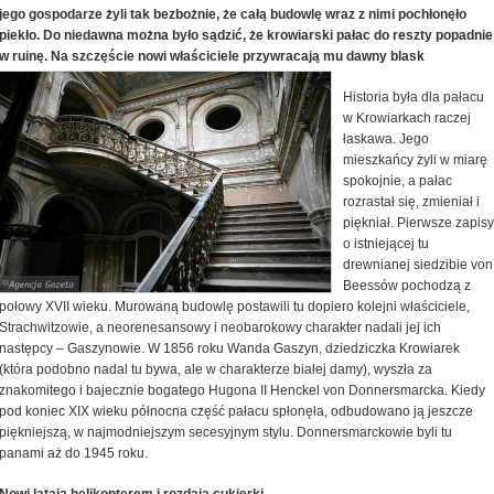
jego gospodarze żyli tak bezbożnie, że całą budowlę wraz z nimi pochłonęło
piekło. Do niedawna można było sądzić, że krowiarski pałac do reszty popadnie
w ruinę. Na szczęście nowi właściciele przywracają mu dawny blask
Historia była dla pałacu
w Krowiarkach raczej
łaskawa. Jego
mieszkańcy żyli w miarę
spokojnie, a pałac
rozrastał się, zmieniał i
piękniał. Pierwsze zapisy
o istniejącej tu
drewnianej siedzibie von
Beessów pochodzą z
połowy XVII wieku. Murowaną budowlę postawili tu dopiero kolejni właściciele,
Strachwitzowie, a neorenesansowy i neobarokowy charakter nadali jej ich
następcy – Gaszynowie. W 1856 roku Wanda Gaszyn, dziedziczka Krowiarek
(która podobno nadal tu bywa, ale w charakterze białej damy), wyszła za
znakomitego i bajecznie bogatego Hugona II Henckel von Donnersmarcka. Kiedy
pod koniec XIX wieku północna część pałacu spłonęła, odbudowano ją jeszcze
piękniejszą, w najmodniejszym secesyjnym stylu. Donnersmarckowie byli tu
panami aż do 1945 roku.