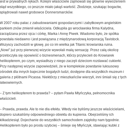
jest w prywatnych rękach. Kolejni właściciele zajmowali się głównie wywożeniem
stąd wszystkiego, co jeszcze miało jakąś wartość. Złodzieje, szukając bogactw,
splądrowali nawet grobowce Donnersmarcków.
W 2007 roku pałac z zabudowaniami gospodarczymi i zabytkowym angielskim
parkiem znów zmienił właściciela. Odkupiła go wrocławska firma Kalydna,
zarządzana przez ojca i córkę, Marka i Annę Piwek. Wiadomo było, że spółka
powstała niedawno i jest powiązana z międzynarodową korporacją Tavistock.
Wszyscy zachodzili w głowę, po co im wielka jak Titanic krowiarska ruina.
„Nowi” już przy pierwszej wizycie wywołali małą sensację. Przez całą okolicę
przetoczyła się opowieść o biznesmenach, którzy przylecieli do Krowiarek
helikopterem, po czym, wysiadłszy z niego zaczęli dzieciom rozdawać cukierki.
Przy następnej wizycie zapowiedzieli, że w kompleksie powstanie luksusowy
ośrodek dla innych bajecznie bogatych ludzi, dostępne dla wszystkich muzeum i
galeria z płótnami Picassa. Niektórzy z mieszkańców wierzyli, inni śmiali się z tych
łatwowiernych.
– Z tym helikopterem to prawda? – pytam Pawła Młyńczyka, pełnomocnika
właścicieli.
– Prawda, prawda. Ale to nie dla efektu. Wtedy nie byliśmy jeszcze właścicielami,
dopiero szukaliśmy odpowiedniego obiektu do kupienia. Obejrzeliśmy ich
kilkadziesiąt. Dojechanie do wszystkich samochodem zajęłoby nam tygodnie.
Helikopterem było po prostu szybciej – śmieje się Młyńczyk, stawiając kubki z