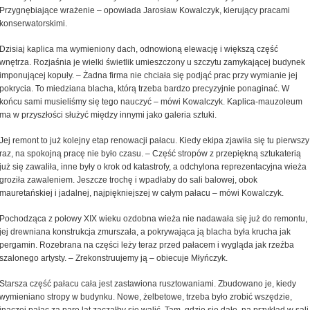
Przygnębiające wrażenie – opowiada Jarosław Kowalczyk, kierujący pracami
konserwatorskimi.
Dzisiaj kaplica ma wymieniony dach, odnowioną elewację i większą część
wnętrza. Rozjaśnia je wielki świetlik umieszczony u szczytu zamykającej budynek
imponującej kopuły. – Żadna firma nie chciała się podjąć prac przy wymianie jej
pokrycia. To miedziana blacha, którą trzeba bardzo precyzyjnie ponaginać. W
końcu sami musieliśmy się tego nauczyć – mówi Kowalczyk. Kaplica-mauzoleum
ma w przyszłości służyć między innymi jako galeria sztuki.
Jej remont to już kolejny etap renowacji pałacu. Kiedy ekipa zjawiła się tu pierwszy
raz, na spokojną pracę nie było czasu. – Część stropów z przepiękną sztukaterią
już się zawaliła, inne były o krok od katastrofy, a odchylona reprezentacyjna wieża
groziła zawaleniem. Jeszcze trochę i wpadłaby do sali balowej, obok
mauretańskiej i jadalnej, najpiękniejszej w całym pałacu – mówi Kowalczyk.
Pochodząca z połowy XIX wieku ozdobna wieża nie nadawała się już do remontu,
jej drewniana konstrukcja zmurszała, a pokrywająca ją blacha była krucha jak
pergamin. Rozebrana na części leży teraz przed pałacem i wygląda jak rzeźba
szalonego artysty. – Zrekonstruujemy ją – obiecuje Młyńczyk.
Starsza część pałacu cała jest zastawiona rusztowaniami. Zbudowano je, kiedy
wymieniano stropy w budynku. Nowe, żelbetowe, trzeba było zrobić wszędzie,