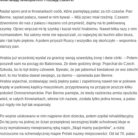
Nowi latają helikopterem i rozdają cukierki
Nadal sporo jest w Krowiarkach osób, które pamiętają pałac za ich czasów. Pan
Benne, sąsiad pałacu, nawet w nim bywał. – Mój ojciec miał rzeźnię. Czasem
dzwoniono do nas z pałacu i kazano coś przynieść, dajmy na to peklowaną
szynkę. Ojciec wręczał mi tę szynkę i kazał nieść hrabiemu. Nawet kilka razy z nim
rozmawiałem. Na salony mnie nie wpuszczali, co najwyżej do kuchni albo biura,
ale i tak było pięknie. A potem przyszli Ruscy i wszystko się skończyło – wspomina
starszy pan.
Hrabia już wcześniej wysłał za granicę swoją szwedzką żonę i dwie córki. – Potem
poszedł sam na pociąg do Baborowa. Ze dwie godziny drogi. Pojechał do Czech.
Szkoda, bo to był dobry człowiek. Bywało, że jak jakiemuś biedakowi ze wsi zdechł
koń, to mu hrabia dawał swojego, za darmo – opowiada pan Benne.
Hrabia wyjechał, zostawiając swój piękny pałac i zapełnioną nawet nie w połowie
kryptę w parkowej kaplicy-mauzoleum, przygotowaną na przyjęcie jeszcze kilku
pokoleń Donnersmarcków. Pan Benne pamięta, że kiedy radziecka armia opuściła
wieś, w całych Krowiarkach, wbrew ich nazwie, została tylko jedna krowa, a pałac
już nigdy nie był tak wspaniały.
Po wojnie ulokowano w nim najpierw dom dziecka, potem szpital rehabilitacyjny.
Do tej pory na jednej ze ścian przepięknej secesyjnej klatki schodowej kłuje w
oczy wymalowany niewprawną ręką napis „Skąd mamy pacjentów”, a niżej
rozrzucone na schematycznej mapie Polski nazwy miejscowości. Od lat 70. pałac