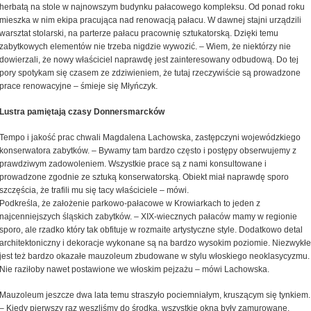
herbatą na stole w najnowszym budynku pałacowego kompleksu. Od ponad roku
mieszka w nim ekipa pracująca nad renowacją pałacu. W dawnej stajni urządzili
warsztat stolarski, na parterze pałacu pracownię sztukatorską. Dzięki temu
zabytkowych elementów nie trzeba nigdzie wywozić. – Wiem, że niektórzy nie
dowierzali, że nowy właściciel naprawdę jest zainteresowany odbudową. Do tej
pory spotykam się czasem ze zdziwieniem, że tutaj rzeczywiście są prowadzone
prace renowacyjne – śmieje się Młyńczyk.
Lustra pamiętają czasy Donnersmarcków
Tempo i jakość prac chwali Magdalena Lachowska, zastępczyni wojewódzkiego
konserwatora zabytków. – Bywamy tam bardzo często i postępy obserwujemy z
prawdziwym zadowoleniem. Wszystkie prace są z nami konsultowane i
prowadzone zgodnie ze sztuką konserwatorską. Obiekt miał naprawdę sporo
szczęścia, że trafili mu się tacy właściciele – mówi.
Podkreśla, że założenie parkowo-pałacowe w Krowiarkach to jeden z
najcenniejszych śląskich zabytków. – XIX-wiecznych pałaców mamy w regionie
sporo, ale rzadko który tak obfituje w rozmaite artystyczne style. Dodatkowo detal
architektoniczny i dekoracje wykonane są na bardzo wysokim poziomie. Niezwykłe
jest też bardzo okazałe mauzoleum zbudowane w stylu włoskiego neoklasycyzmu.
Nie raziłoby nawet postawione we włoskim pejzażu – mówi Lachowska.
Mauzoleum jeszcze dwa lata temu straszyło pociemniałym, kruszącym się tynkiem.
– Kiedy pierwszy raz weszliśmy do środka, wszystkie okna były zamurowane.