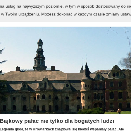
wo-parkowy w Krowiarkach
enia usług na najwyższym poziomie, w tym w sposób dostosowany do ind
 w Twoim urządzeniu. Możesz dokonać w każdym czasie zmiany ustawie
… dziedzictwo rodziny Do
Bajkowy pałac nie tylko dla bogatych ludzi
Legenda głosi, że w Krowiarkach znajdował się kiedyś wspaniały pałac. Ale