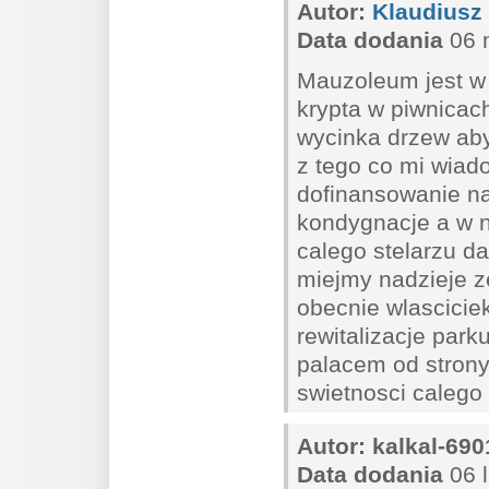
Autor:
Klaudiusz
Data dodania
06 
Mauzoleum jest w
krypta w piwnicac
wycinka drzew ab
z tego co mi wiad
dofinansowanie na
kondygnacje a w n
calego stelarzu d
miejmy nadzieje z
obecnie wlasciciek
rewitalizacje park
palacem od strony
swietnosci caleg
Autor:
kalkal-690
Data dodania
06 l