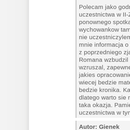
Polecam jako god
uczestnictwa w II-
ponownego spotkan
wychowankow tamt
nie uczestniczylem
mnie informacja o 
z poprzedniego zj
Romana wzbudzil w
wzruszal, zapewne
jakies opracowanie
wiecej bedzie mat
bedzie kronika. K
dlatego warto sie 
taka okazja. Pami
uczestnictwa w ty
Autor:
Gienek