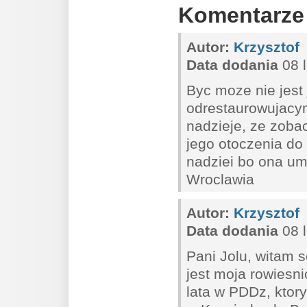
Komentarze
Autor:
Krzysztof
Data dodania
08 l
Byc moze nie jest 
odrestaurowujacym
nadzieje, ze zoba
jego otoczenia do 
nadziei bo ona umi
Wroclawia
Autor:
Krzysztof
Data dodania
08 l
Pani Jolu, witam
jest moja rowiesn
lata w PDDz, ktor