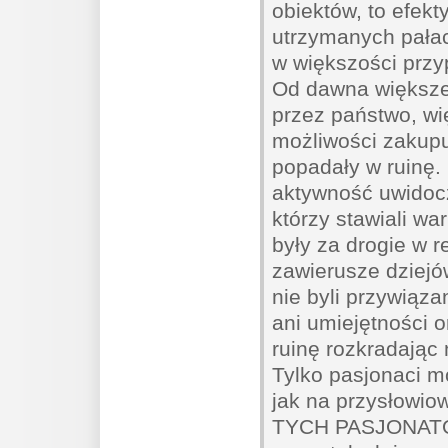
obiektów, to efekt
utrzymanych pała
w większości przy
Od dawna większe
przez państwo, wię
możliwości zakupu
popadały w ruinę. 
aktywność uwid
którzy stawiali wa
były za drogie w re
zawierusze dziejó
nie byli przywiązan
ani umiejętności 
ruinę rozkradając
Tylko pasjonaci mo
jak na przysłowio
TYCH PASJONATÓ