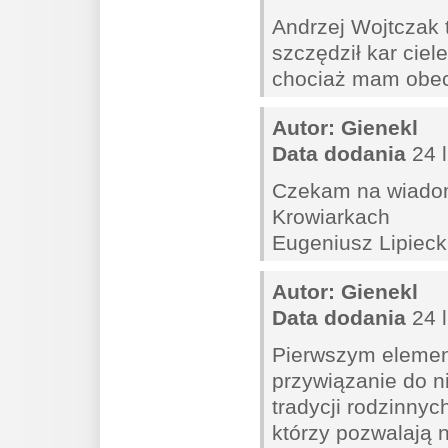
Andrzej Wojtczak 
szczędził kar cie
chociaż mam obecn
Autor:
Gienekl
Data dodania
24 l
Czekam na wiado
Krowiarkach
Eugeniusz Lipieck
Autor:
Gienekl
Data dodania
24 l
Pierwszym element
przywiązanie do ni
tradycji rodzinnyc
którzy pozwalają 