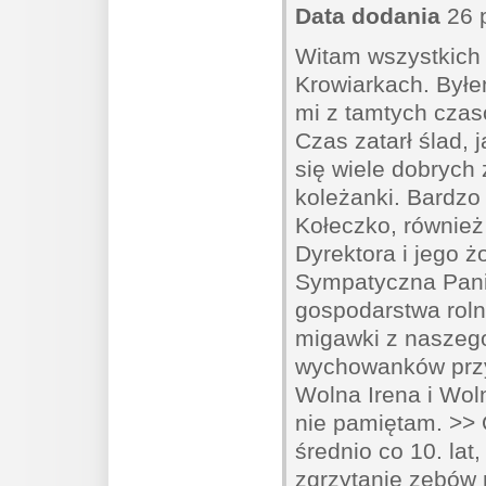
Data dodania
26 p
Witam wszystkic
Krowiarkach. Był
mi z tamtych cza
Czas zatarł ślad,
się wiele dobrych
koleżanki. Bardzo
Kołeczko, równie
Dyrektora i jego ż
Sympatyczna Pani 
gospodarstwa roln
migawki z naszego
wychowanków przy
Wolna Irena i Woln
nie pamiętam. >> 
średnio co 10. lat
zgrzytanie zębów 