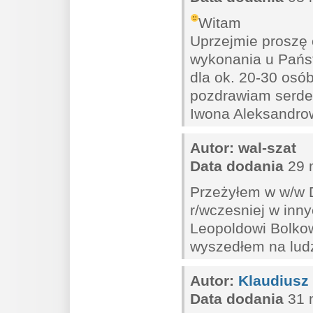
Witam
Uprzejmie proszę o
wykonania u Państ
dla ok. 20-30 osó
pozdrawiam serde
Iwona Aleksandro
Autor:
wal-szat
Data dodania
29 
Przeżyłem w w/w D
r/wczesniej w inn
Leopoldowi Bolkow
wyszedłem na ludz
Autor:
Klaudiusz
Data dodania
31 