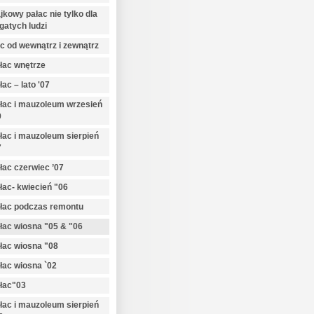
jkowy pałac nie tylko dla
gatych ludzi
c od wewnątrz i zewnątrz
łac wnętrze
łac – lato '07
łac i mauzoleum wrzesień
9
łac i mauzoleum sierpień
7
łac czerwiec ’07
łac- kwiecień "06
łac podczas remontu
łac wiosna "05 & "06
łac wiosna "08
łac wiosna `02
łac"03
łac i mauzoleum sierpień