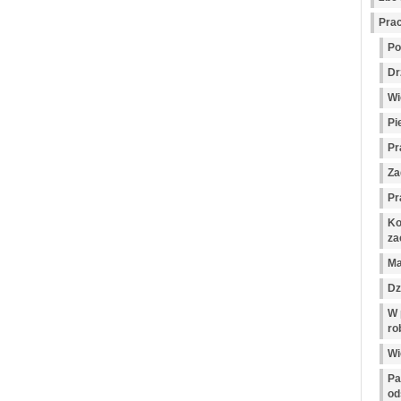
Pra
Po
Dr
Wi
Pi
Pr
Za
Pr
Ko
za
Ma
Dz
W 
ro
Wi
Pa
od