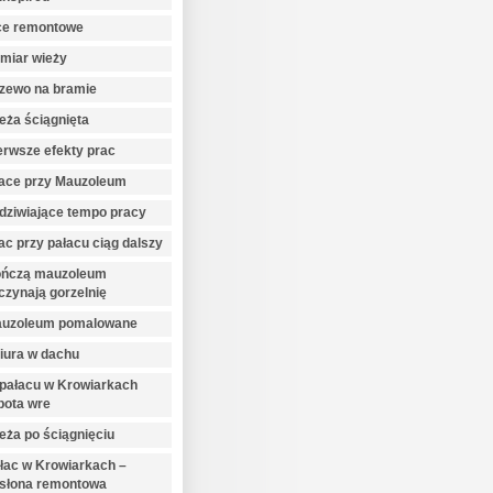
ce remontowe
miar wieży
zewo na bramie
eża ściągnięta
erwsze efekty prac
ace przy Mauzoleum
dziwiające tempo pracy
ac przy pałacu ciąg dalszy
ńczą mauzoleum
czynają gorzelnię
uzoleum pomalowane
iura w dachu
pałacu w Krowiarkach
bota wre
eża po ściągnięciu
łac w Krowiarkach –
słona remontowa