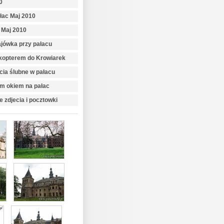
0
łac Maj 2010
 Maj 2010
jówka przy pałacu
kopterem do Krowiarek
cia ślubne w pałacu
m okiem na pałac
e zdjecia i pocztowki