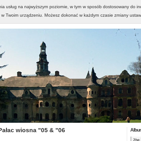
wo-parkowy w Krowiarkach
enia usług na najwyższym poziomie, w tym w sposób dostosowany do ind
 w Twoim urządzeniu. Możesz dokonać w każdym czasie zmiany ustawie
… dziedzictwo rodziny Do
Pałac wiosna "05 & "06
Albu
2be 