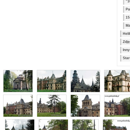
"1
Pa
15
Ma
Heli
Zdję
Inny
Star