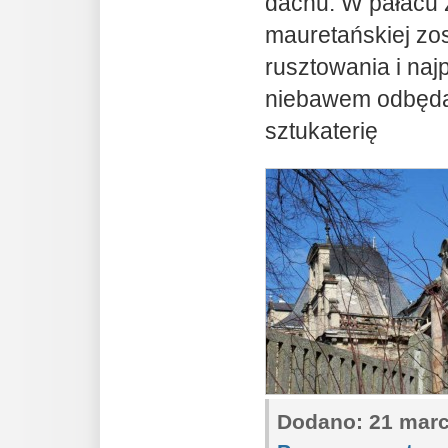
dachu. W pałacu z
mauretańskiej zo
rusztowania i na
niebawem odbędą
sztukaterię
Dodano:
21 marc