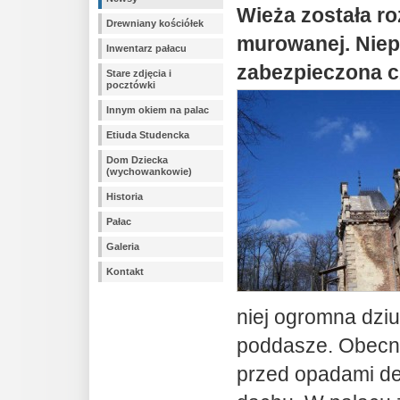
Wieża została ro
Drewniany kościółek
murowanej. Niep
Inwentarz pałacu
zabezpieczona c
Stare zdjęcia i
pocztówki
Innym okiem na palac
Etiuda Studencka
Dom Dziecka
(wychowankowie)
Historia
Pałac
Galeria
Kontakt
niej ogromna dzi
poddasze. Obecn
przed opadami d