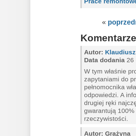
Prace remontow
«
poprzed
Komentarz
Autor:
Klaudiusz
Data dodania
26 
W tym właśnie pr
zapytaniami do pr
pełnomocnika właś
odpowiedzi. A in
drugiej ręki najc
gwarantują 100% 
rzeczywistości.
Autor:
Grażyna