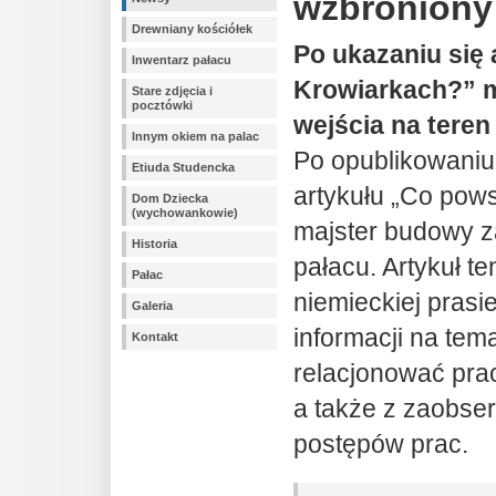
wzbronion
Drewniany kościółek
Po ukazaniu się 
Inwentarz pałacu
Krowiarkach?” m
Stare zdjęcia i
pocztówki
wejścia na teren
Innym okiem na palac
Po opublikowaniu
Etiuda Studencka
artykułu „Co pow
Dom Dziecka
(wychowankowie)
majster budowy z
Historia
pałacu. Artykuł te
Pałac
niemieckiej prasie
Galeria
informacji na tem
Kontakt
relacjonować prac
a także z zaobse
postępów prac.