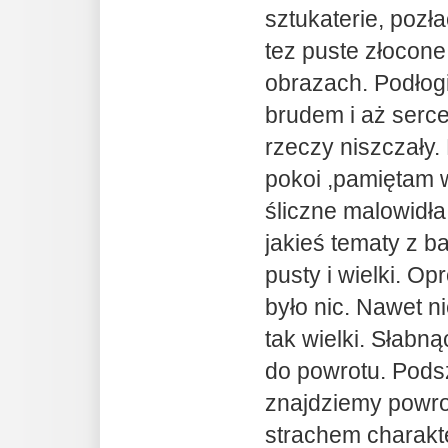
sztukaterie, pozł
tez puste złocone
obrazach. Podłogi
brudem i aż serce
rzeczy niszczały.
pokoi ,pamiętam 
śliczne malowidła
jakieś tematy z ba
pusty i wielki. Op
było nic. Nawet n
tak wielki. Słabn
do powrotu. Pods
znajdziemy powrot
strachem charakt