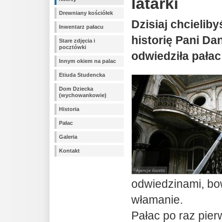
latarki
Drewniany kościółek
Dzisiaj chcielib
Inwentarz pałacu
historię Pani Dan
Stare zdjęcia i
pocztówki
odwiedziła pała
Innym okiem na palac
Etiuda Studencka
Dom Dziecka
(wychowankowie)
Historia
Pałac
Galeria
Kontakt
odwiedzinami, bow
włamanie.
Pałac po raz pie