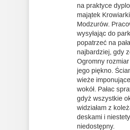
na praktyce dypl
majątek Krowiark
Modzurów. Pracown
wysyłając do par
popatrzeć na pał
najbardziej, gdy
Ogromny rozmiar 
jego piękno. Ścia
wieże imponując
wokół. Pałac spra
gdyż wszystkie ok
widziałam z koleż
deskami i niestet
niedostępny.