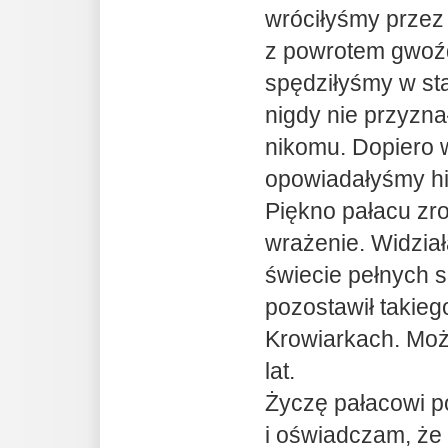
wróciłyśmy przez
z powrotem gwoź
spędziłyśmy w sta
nigdy nie przyzna
nikomu. Dopiero 
opowiadałyśmy hi
Piękno pałacu zr
wrażenie. Widzia
świecie pełnych s
pozostawił takieg
Krowiarkach. Moż
lat.
Życzę pałacowi p
i oświadczam, że