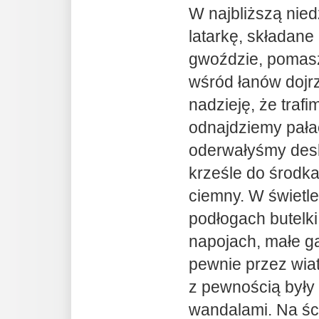
W najbliższą nie
latarkę, składane 
gwoździe, pomas
wśród łanów dojr
nadzieję, że trafi
odnajdziemy pała
oderwałyśmy desk
krześle do środka.
ciemny. W świetle
podłogach butelki
napojach, małe g
pewnie przez wiatr
z pewnością były
wandalami. Na śc