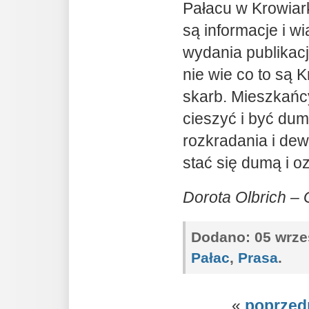
Pałacu w Krowiar
są informacje i w
wydania publikacj
nie wie co to są K
skarb. Mieszkańc
cieszyć i być dumn
rozkradania i dew
stać się dumą i o
Dorota Olbrich – 
Dodano:
05 wrześ
Pałac
,
Prasa
.
«
poprzed