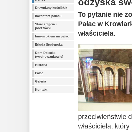
odzyska sw
Drewniany kościółek
To pytanie nie z
Inwentarz pałacu
Pałac w Krowia
Stare zdjęcia i
pocztówki
właściciela.
Innym okiem na palac
Etiuda Studencka
Dom Dziecka
(wychowankowie)
Historia
Pałac
Galeria
Kontakt
przeciwieństwie 
właściciela, który