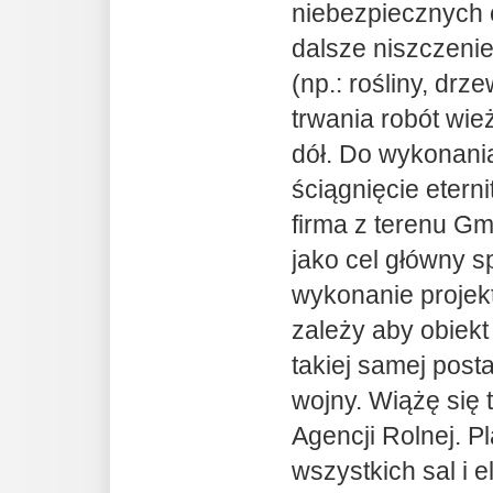
niebezpiecznych
dalsze niszczenie
(np.: rośliny, dr
trwania robót wie
dół. Do wykonani
ściągnięcie etern
firma z terenu Gm
jako cel główny s
wykonanie projekt
zależy aby obiekt
takiej samej pos
wojny. Wiążę się
Agencji Rolnej. P
wszystkich sal i