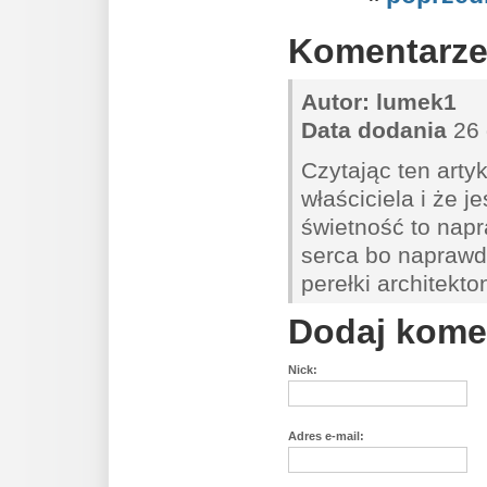
Komentarz
Autor:
lumek1
Data dodania
26 
Czytając ten arty
właściciela i że 
świetność to nap
serca bo naprawdę
perełki architekto
Dodaj kome
Nick:
Adres e-mail: