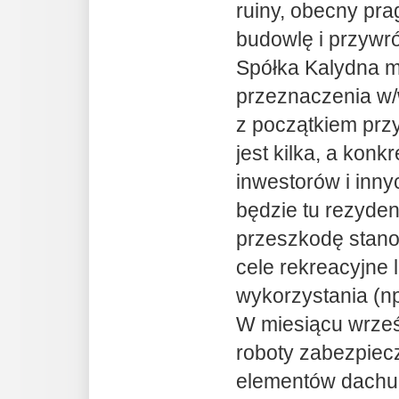
ruiny, obecny pr
budowlę i przywró
Spółka Kalydna m
przeznaczenia w/
z początkiem przy
jest kilka, a konk
inwestorów i inn
będzie tu rezyde
przeszkodę stanow
cele rekreacyjne
wykorzystania (n
W miesiącu wrze
roboty zabezpiec
elementów dachu,